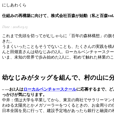
にしあわくら
仕組みの再構築に向けて、株式会社百森が始動（私と百森vol.
Date : 2018.03.13
これまで先頭を切ってがむしゃらに「百年の森林構想」の旗
きた。
うまくいったこともそうでないことも、たくさんの実践を積
んと田畑直さんは幼なじみの2人。ローカルベンチャースクール
いま、未知の世界で歩み始めた2人に、初めて触れた林業の
幼なじみがタッグを組んで、村の山に
– —お2人は
ローカルベンチャースクール
に応募するまで、ど
っかけが気になります。
中井：僕は大学を卒業してから、東京の商社でサラリーマン
わゆる太陽光とかメガソーラーをつくるときの、お金周りの
日本全国を見に行って、建設予定地があったら銀行と融資の