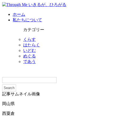
ホーム
私たちについて
カテゴリー
くらす
はたらく
いどむ
めぐる
であう
記事サムネイル画像
岡山県
西粟倉