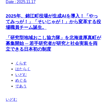
Date : 2025.11.17
2025年、錦江町役場が生成AIを導入！「やっ
てみっが！」「そいじゃが！」から変革する役
場職員チーム誕生。
「研究型地域おこし協力隊」を北海道厚真町が
募集開始 ─ 若手研究者が研究と社会実装を両
立できる日本初の制度
くらす
はたらく
いどむ
めぐる
であう
いどむ