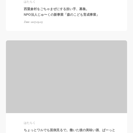
はたらく
西粟倉村をごちゃまぜにする担い手、募集。
NPO法人じゅ〜くの新事業「森のこども育成事業」
Date : 2017.09.05
はたらく
ちょっとワルでも面倒見るで。働いた後の美味い酒、ぱーっと