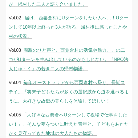
が、帰村した二人と語り合いました。
Vol.02
届け、西粟倉村にUターンをしたい人へ…！Uター
ンして10年以上経った3人が語る、帰村後に感じたことや
村の状況。
Vol.03
両親のひと声と、西粟倉村の活気や魅力。この二
つがUターンを生み出しているのかもしれない。『NPO法
人じゅ～く』の若き二人の帰村物語。
Vol.04
毎年オーストラリアから西粟倉村へ帰り、長期ス
テイ。「将来子どもたちが多くの選択肢から道を選べるよ
うに、大好きな故郷の暮らしを体験してほしい！」
Vol.05
「大好きな西粟倉へUターンして役場で仕事をした
い！」。そんな夢をついに叶えた青年と、子どもをあたた
かく見守ってきた地域の大人たちの物語。