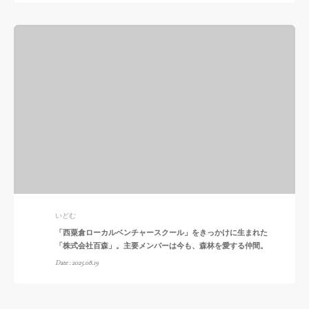
いどむ
「西粟倉ローカルベンチャースクール」をきっかけに生まれた
「株式会社百森」。主要メンバーは今も、森林を愛する仲間。
Date : 2025.08.19