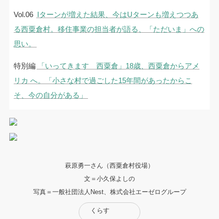
Vol.06
Iターンが増えた結果、今はUターンも増えつつあ
る西粟倉村。移住事業の担当者が語る、「ただいま」への
思い。
特別編
「いってきます 西粟倉」18歳、西粟倉からアメ
リカ へ。「小さな村で過ごした15年間があったからこ
そ、今の自分がある」
萩原勇一さん（西粟倉村役場）
文＝小久保よしの
写真＝一般社団法人Nest、株式会社エーゼログループ
くらす