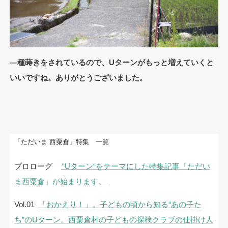
―種蒔きをされているので、Uターンがもっと増えていくと
いいですね。ありがとうございました。
「ただいま 西粟倉」特集 一覧
プロローグ
“Uターン“をテーマにした特集記事「ただい
ま西粟倉」が始まります。
Vol.01
「おかえり！」。子どもの頃から知る“あの子た
ち”のUターン。西粟倉村の子どもの探検クラブの仕掛け人