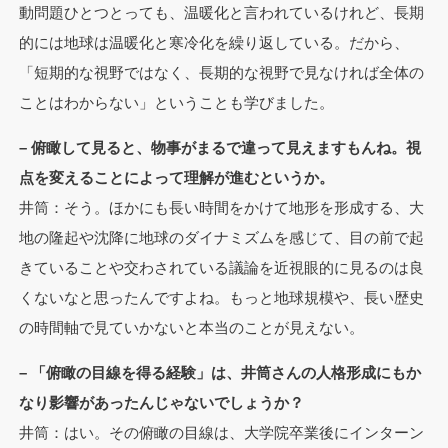
動問題ひとつとっても、温暖化と言われているけれど、長期
的には地球は温暖化と寒冷化を繰り返している。だから、
「短期的な視野ではなく、長期的な視野で見なければ全体の
ことはわからない」ということも学びました。
– 俯瞰して見ると、物事がまるで違って見えますもんね。視
点を変えることによって理解が進むというか。
井筒：そう。ほかにも長い時間をかけて地形を形成する、大
地の隆起や沈降に地球のダイナミズムを感じて、目の前で起
きていることや交わされている議論を近視眼的に見るのは良
くないなと思ったんですよね。もっと地球規模や、長い歴史
の時間軸で見ていかないと本当のことが見えない。
– 「俯瞰の目線を得る経験」は、井筒さんの人格形成にもか
なり影響があったんじゃないでしょうか？
井筒：はい。その俯瞰の目線は、大学院卒業後にインターン