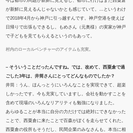
今は都市の問題が新鮮に見えるし、都市に行けばまた西粟倉
が新鮮に見えるんじゃないかとも感じていて。…というわけ
で2018年4月から神戸に引っ越すんです。神戸空港を使えば
日帰りで出張もできるし。もめさん（元奥様）の実家が神戸
で子どもを見てもらえるというのもあって。
村内のローカルベンチャーのアイテムも充実。
– そういうことだったんですね。では、改めて、西粟倉で過
ごした3年は、井筒さんにとってどんなものでしたか？
井筒：うん、ほんっとうにいろんなことを実現できて、超楽
しかったです。今も充実していますし。会社を動かすことを
含めて現場のいろんなリアリティも勉強になりました。
あらゆることが本当に自分の力だけでは絶対にできなかった
ことで、西粟倉に来たことで百森がぼくを走らせてくれた。
西粟倉の役所もそうだし、民間企業のみなさんも。本当に相