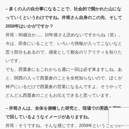
– 多くの人の自分事になることで、社会的で開かれた山にな
っていくというわけですね。井筒さん自身のこの先、そして
2058年はいかがですか？
井筒：80歳台か…。10年後さえ読めないですからね（笑）。
今は、田舎にいることで、いろいろ情報が入ってこないなと
思う部分もあるので、感覚として都会のリアリティを知りた
いです。
でも、西粟倉にもこれからも週に一回は必ず来ますしね。あ
と、関西の人って西粟倉のことを全然知らないので、ぼくが
神戸にいるだけで西粟倉の営業になるんですよ。そうやって
どんどん西粟倉のこともお伝えできると思っています。
– 井筒さんは、全体を俯瞰した研究と、現場での実践を両輪
で回しているようなイメージがありますね。
井筒：そうですね。そんな感じです。2058年ということでい