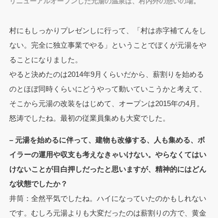
リニューアルオープンした元湯の温泉は、村内外の憩いの場。
村にもしっかりプレゼンしに行って、「村は赤字補てんをし
ない。完全に独立事業でやる」ということでぼくが元湯をや
ることになりました。
やると決めたのは2014年9月くらいだから、薪割りを始める
のとほぼ同時くらいにどうやって動いていこうかと考えて、
そこから元湯の改装をはじめて、オープンは2015年の4月。
怒涛でしたね。最初の従業員集めも大変でした。
– 元湯を始めるに伴って、建物も改修する、人も集める、ボ
イラーの運用や収支も考えなきゃいけない。やらなくてはい
けないことが目白押しだったと思いますが、精神的にはどん
な状態でしたか？
井筒：全然平気でしたね。ハイになっていたのかもしれない
です。むしろ元湯よりも大変だったのは薪割りの方で、黄金