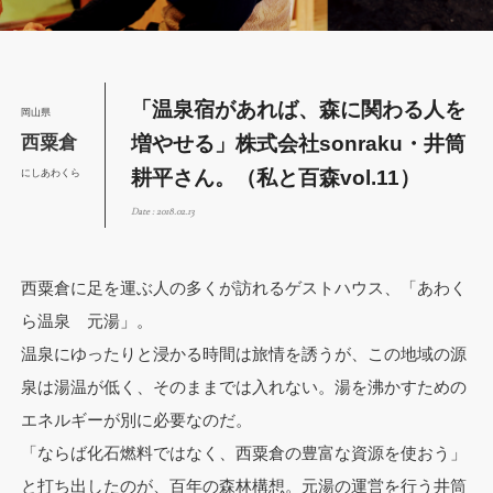
「温泉宿があれば、森に関わる人を
岡山県
増やせる」株式会社sonraku・井筒
西粟倉
耕平さん。（私と百森vol.11）
にしあわくら
Date : 2018.02.13
西粟倉に足を運ぶ人の多くが訪れるゲストハウス、「あわく
ら温泉 元湯」。
温泉にゆったりと浸かる時間は旅情を誘うが、この地域の源
泉は湯温が低く、そのままでは入れない。湯を沸かすための
エネルギーが別に必要なのだ。
「ならば化石燃料ではなく、西粟倉の豊富な資源を使おう」
と打ち出したのが、百年の森林構想。元湯の運営を行う井筒