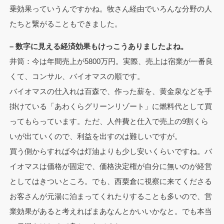
乗効果っていうんですかね。牧さん経由でいろんな分野の人
たちと繋がることもできました。
– 数字に見える経済効果もけっこうありましたよね。
井筒：今は年間売上が5800万円。実際、売上は宿業が一番良
くて、コンサル、バイオマスの順です。
バイオマスの仕入れは百森で、作った薪を、黄金泉などを手
掛けている「あわくらグリーンリゾート」に燃料代として買
ってもらっています。ただ、人件費と仕入で売上の9割くら
いが出ていくので、利益を出すのは難しいですが。
買う側からすれば今は灯油よりも少し安いくらいですね。バ
イオマスは価格が固定で、価格決定権が自分に無いのが経営
としてはきついところ。でも、西粟倉に視察に来てくださる
お客さんが元湯に泊まってくれたりすることも多いので、営
業効果があると考えればまあなんとかいいかなと。でも本当