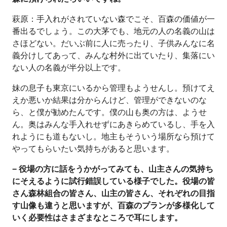
萩原：手入れがされていない森でこそ、百森の価値が一
番出るでしょう。この大茅でも、地元の人の名義の山は
さほどない。だいぶ前に人に売ったり、子供みんなに名
義分けしてあって、みんな村外に出ていたり、集落にい
ない人の名義が半分以上です。
妹の息子も東京にいるから管理もようせんし。預けてえ
えか悪いか結果は分からんけど、管理ができないのな
ら、と僕が勧めたんです。僕の山も奥の方は、ようせ
ん。奥はみんな手入れせずにあきらめているし、手を入
れようにも道もないし。地主もそういう場所なら預けて
やってもらいたい気持ちがあると思います。
− 役場の方に話をうかがってみても、山主さんの気持ち
にそえるように試行錯誤している様子でした。役場の皆
さん森林組合の皆さん、山主の皆さん、それぞれの目指
す山像も違うと思いますが、百森のプランが多様化して
いく必要性はさまざまなところで耳にします。