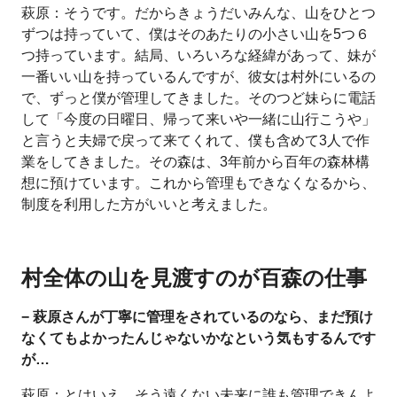
萩原：そうです。だからきょうだいみんな、山をひとつ
ずつは持っていて、僕はそのあたりの小さい山を5つ６
つ持っています。結局、いろいろな経緯があって、妹が
一番いい山を持っているんですが、彼女は村外にいるの
で、ずっと僕が管理してきました。そのつど妹らに電話
して「今度の日曜日、帰って来いや一緒に山行こうや」
と言うと夫婦で戻って来てくれて、僕も含めて3人で作
業をしてきました。その森は、3年前から百年の森林構
想に預けています。これから管理もできなくなるから、
制度を利用した方がいいと考えました。
村全体の山を見渡すのが百森の仕事
− 萩原さんが丁寧に管理をされているのなら、まだ預け
なくてもよかったんじゃないかなという気もするんです
が…
萩原：とはいえ、そう遠くない未来に誰も管理できんよ