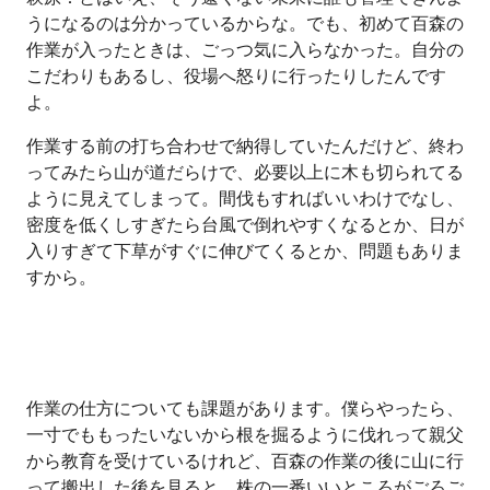
うになるのは分かっているからな。でも、初めて百森の
作業が入ったときは、ごっつ気に入らなかった。自分の
こだわりもあるし、役場へ怒りに行ったりしたんです
よ。
作業する前の打ち合わせで納得していたんだけど、終わ
ってみたら山が道だらけで、必要以上に木も切られてる
ように見えてしまって。間伐もすればいいわけでなし、
密度を低くしすぎたら台風で倒れやすくなるとか、日が
入りすぎて下草がすぐに伸びてくるとか、問題もありま
すから。
作業の仕方についても課題があります。僕らやったら、
一寸でももったいないから根を掘るように伐れって親父
から教育を受けているけれど、百森の作業の後に山に行
って搬出した後を見ると、株の一番いいところがごろご