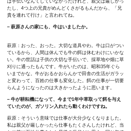
は手伝いなんてしていなかったけれど、親父は厳しかっ
たし、4つ上の兄貴がめんどくさがるもんだから、「兄
貴を連れて行け」と言われてね。
− 萩原さんの家にも、牛はいましたか。
萩原：おった、おった。大切な道具やわ。牛は口がつい
ているから、人間は休んでも牛の餌は休むわけにいかな
い。牛の世話は子供の大切な手伝いで、採草地や畑に草
刈りに通ったもんです。牛がいたのは、昭和35年ぐら
いまでかな。牛がおるかおらんかで田舎の生活がガラッ
と変わって、百姓の仕事も変化した。餌の仕事が一切要
らんようになったのは大きかったように思います。
− 牛が耕耘機になって、今まで1年中草取って餌を与え
ていたのが、ガソリン入れたら動くわけですね。
萩原：そういう意味では仕事が大分少なくなりました。
私は親父が厳しかったら仕事もたくさんしたけれど、当