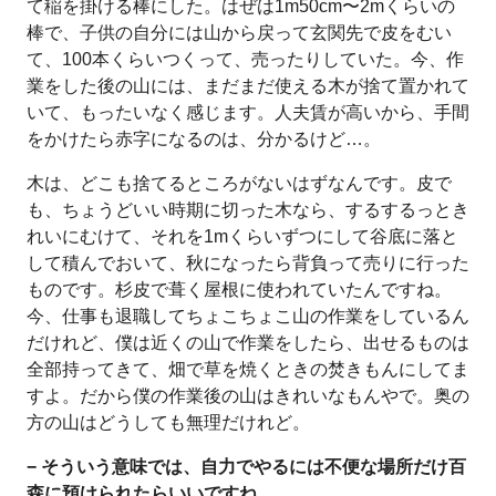
て稲を掛ける棒にした。はぜは1m50cm〜2mくらいの
棒で、子供の自分には山から戻って玄関先で皮をむい
て、100本くらいつくって、売ったりしていた。今、作
業をした後の山には、まだまだ使える木が捨て置かれて
いて、もったいなく感じます。人夫賃が高いから、手間
をかけたら赤字になるのは、分かるけど…。
木は、どこも捨てるところがないはずなんです。皮で
も、ちょうどいい時期に切った木なら、するするっとき
れいにむけて、それを1mくらいずつにして谷底に落と
して積んでおいて、秋になったら背負って売りに行った
ものです。杉皮で葺く屋根に使われていたんですね。
今、仕事も退職してちょこちょこ山の作業をしているん
だけれど、僕は近くの山で作業をしたら、出せるものは
全部持ってきて、畑で草を焼くときの焚きもんにしてま
すよ。だから僕の作業後の山はきれいなもんやで。奥の
方の山はどうしても無理だけれど。
− そういう意味では、自力でやるには不便な場所だけ百
森に預けられたらいいですね。