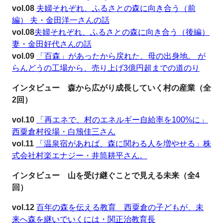
vol.08
夫婦それぞれ、ふるさとの森に向き合う（前
編） 夫・金田洋一さんの話
vol.08
夫婦それぞれ、ふるさとの森に向き合う（後編）
妻・金田好代さんの話
vol.09
「百森」があったから戻れた、母の出身地。 が
らんどうの工場から、売り上げ3億円超までの道のり
インタビュー
森から広がり成長していく村の産業（全
2回）
vol.10
「再エネで、村のエネルギー自給率を100%に」
西粟倉村役場・白籏佳三さん
vol.11
「温泉宿があれば、森に関わる人を増やせる」株
式会社村楽エナジー・井筒耕平さん。
インタビュー 山を受け継ぐことで見える未来（全4
回）
vol.12
百年の森を伝える教育 西粟倉の子どもが、未
来へ森を継いでいくには・関正治教育長