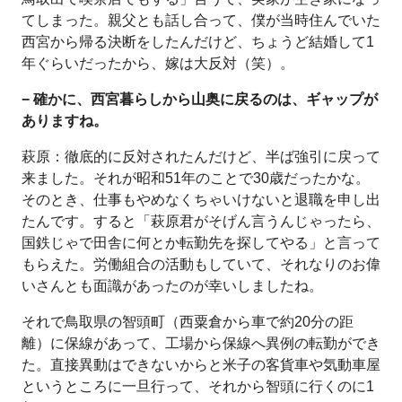
てしまった。親父とも話し合って、僕が当時住んでいた
西宮から帰る決断をしたんだけど、ちょうど結婚して1
年ぐらいだったから、嫁は大反対（笑）。
− 確かに、西宮暮らしから山奥に戻るのは、ギャップが
ありますね。
萩原：徹底的に反対されたんだけど、半ば強引に戻って
来ました。それが昭和51年のことで30歳だったかな。
そのとき、仕事もやめなくちゃいけないと退職を申し出
たんです。すると「萩原君がそげん言うんじゃったら、
国鉄じゃで田舎に何とか転勤先を探してやる」と言って
もらえた。労働組合の活動もしていて、それなりのお偉
いさんとも面識があったのが幸いしましたね。
それで鳥取県の智頭町（西粟倉から車で約20分の距
離）に保線があって、工場から保線へ異例の転勤ができ
た。直接異動はできないからと米子の客貨車や気動車屋
というところに一旦行って、それから智頭に行くのに1