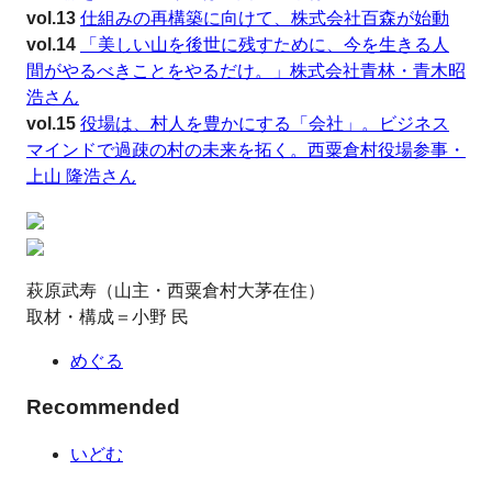
vol.13
仕組みの再構築に向けて、株式会社百森が始動
vol.14
「美しい山を後世に残すために、今を生きる人
間がやるべきことをやるだけ。」株式会社青林・青木昭
浩さん
vol.15
役場は、村人を豊かにする「会社」。ビジネス
マインドで過疎の村の未来を拓く。西粟倉村役場参事・
上山 隆浩さん
萩原武寿（山主・西粟倉村大茅在住）
取材・構成＝小野 民
めぐる
Recommended
いどむ