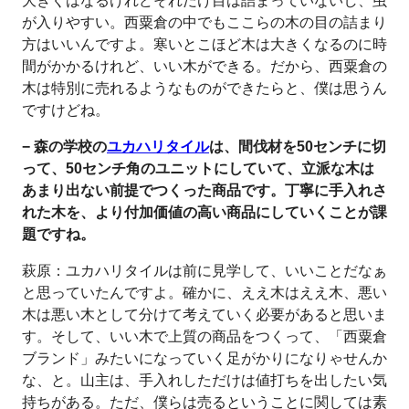
大きくはなるけれどそれだけ目は詰まっていないし、虫
が入りやすい。西粟倉の中でもここらの木の目の詰まり
方はいいんですよ。寒いとこほど木は大きくなるのに時
間がかかるけれど、いい木ができる。だから、西粟倉の
木は特別に売れるようなものができたらと、僕は思うん
ですけどね。
− 森の学校の
ユカハリタイル
は、間伐材を50センチに切
って、50センチ角のユニットにしていて、立派な木は
あまり出ない前提でつくった商品です。丁寧に手入れさ
れた木を、より付加価値の高い商品にしていくことが課
題ですね。
萩原：ユカハリタイルは前に見学して、いいことだなぁ
と思っていたんですよ。確かに、ええ木はええ木、悪い
木は悪い木として分けて考えていく必要があると思いま
す。そして、いい木で上質の商品をつくって、「西粟倉
ブランド」みたいになっていく足がかりになりゃせんか
な、と。山主は、手入れしただけは値打ちを出したい気
持ちがある。ただ、僕らは売るということに関しては素