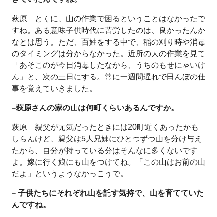
萩原：とくに、山の作業で困るということはなかったで
すね。ある意味子供時代に苦労したのは、良かったんか
なとは思う。ただ、百姓をする中で、稲の刈り時や消毒
のタイミングは分からなかった。近所の人の作業を見て
「あそこのが今日消毒したなから、うちのもせにゃいけ
ん」と、次の土日にする。常に一週間遅れで田んぼの仕
事を覚えていきました。
−萩原さんの家の山は何町くらいあるんですか。
萩原：親父が元気だったときには20町近くあったかも
しらんけど、親父は5人兄妹にひとつずつ山を分け与え
たから、自分が持っている分はそんなに多くないです
よ。嫁に行く娘にも山をつけてね。「この山はお前の山
だよ」というようなかっこうで。
− 子供たちにそれぞれ山を託す気持で、山を育てていた
んですね。