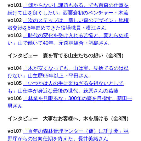
vol.01
「儲からないし課題もある。でも百森の仕事を
続けて山を良くしたい」西粟倉初のベンチャー・木薫
vol.02
「次のステップは、新しい森のデザイン」地権
者交渉を8年進めてきた役場職員・横江さん
vol.03
「時代の変化を受け入れる苦悩と、変わらぬ想
い」山で働いて40年。元森林組合・福島さん
インタビュー 森を育てる山主たちの想い（全3回）
vol.04
「木が安くなっても、山は宝。見捨てるのは忍
びない」山主歴65年以上・平田さん
vol.05
「いつかは人の手に委ねざるを得ないとして
も」山仕事が身近な最後の世代、萩原さんの葛藤
vol.06
「林業を見限るな」300年の森を目指す、新田一
男さん
インタビュー 大事なお客様へ、木を届ける（全3回）
vol.07
「百年の森林管理センター（仮）に託す夢」林
野庁からの出向任期を終えた、長井美緒さん