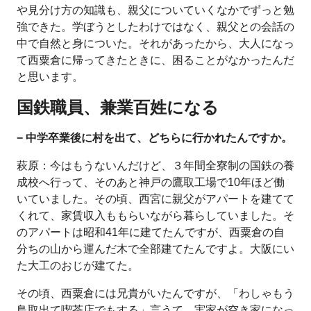
や見分け方の知識も、親父についていくなかでずっと勉
強できた。学ぼうとしたわけではなく、親父との会話の
中で自然と身についた。それがあったから、大人になっ
て西粟倉に帰ってきたときに、困ることがなかったんだ
と思います。
国鉄職員、兼業百姓になる
− 中学卒業後に村を出て、どちらに行かれたんですか。
萩原：今はもうないんだけど、３年間全寮制の国鉄の養
成校へ行って、そのあと神戸の鷹取工場で10年ほど働
いていました。その頃、西宮に親父がアパートを建てて
くれて、家賃収入ももらいながら暮らしていました。そ
のアパートは昭和41年に建てたんですが、西粟倉の自
分ちの山から運んだ木で全部建てたんですよ。大阪にい
た大工のおじが建てた。
その頃、西粟倉には兄貴がいたんですが、「わしゃもう
鳥取出て喫茶店でもする」言うて、実家が空き家になっ