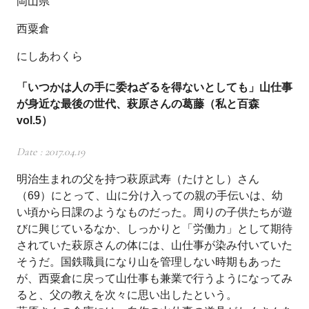
岡山県
西粟倉
にしあわくら
「いつかは人の手に委ねざるを得ないとしても」山仕事
が身近な最後の世代、萩原さんの葛藤（私と百森
vol.5）
Date : 2017.04.19
明治生まれの父を持つ萩原武寿（たけとし）さん
（69）にとって、山に分け入っての親の手伝いは、幼
い頃から日課のようなものだった。周りの子供たちが遊
びに興じているなか、しっかりと「労働力」として期待
されていた萩原さんの体には、山仕事が染み付いていた
そうだ。国鉄職員になり山を管理しない時期もあった
が、西粟倉に戻って山仕事も兼業で行うようになってみ
ると、父の教えを次々に思い出したという。