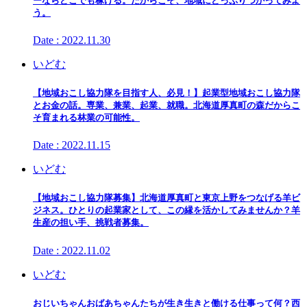
ーならどこでも稼げる。だからこそ、地域にどっぷりつかってみよ
う。
Date : 2022.11.30
いどむ
【地域おこし協力隊を目指す人、必見！】起業型地域おこし協力隊
とお金の話。専業、兼業、起業、就職。北海道厚真町の森だからこ
そ育まれる林業の可能性。
Date : 2022.11.15
いどむ
【地域おこし協力隊募集】北海道厚真町と東京上野をつなげる羊ビ
ジネス。ひとりの起業家として、この縁を活かしてみませんか？羊
生産の担い手、挑戦者募集。
Date : 2022.11.02
いどむ
おじいちゃんおばあちゃんたちが生き生きと働ける仕事って何？西