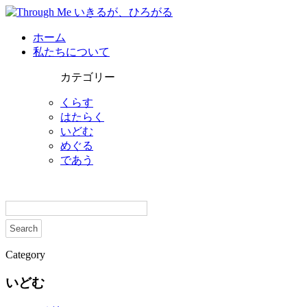
ホーム
私たちについて
カテゴリー
くらす
はたらく
いどむ
めぐる
であう
Category
いどむ