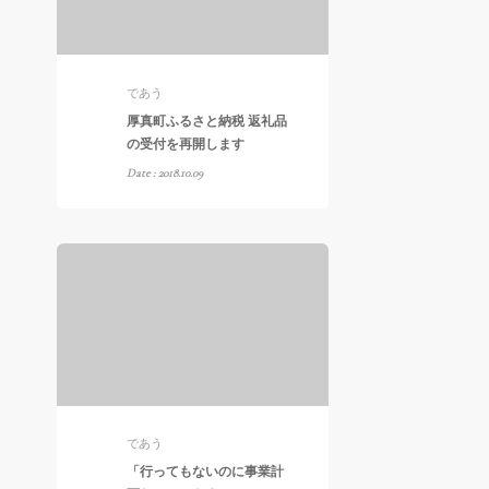
であう
厚真町ふるさと納税 返礼品
の受付を再開します
Date : 2018.10.09
であう
「行ってもないのに事業計