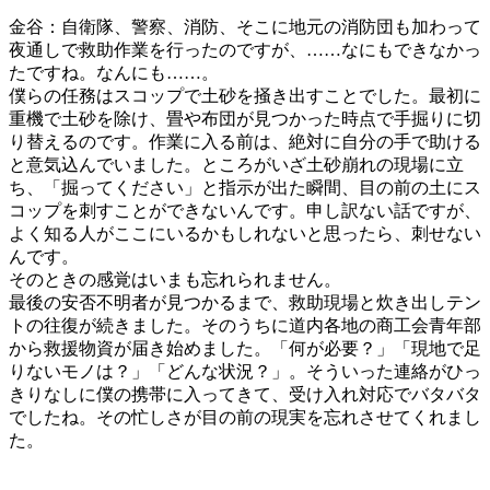
金谷：自衛隊、警察、消防、そこに地元の消防団も加わって
夜通しで救助作業を行ったのですが、……なにもできなかっ
たですね。なんにも……。
僕らの任務はスコップで土砂を掻き出すことでした。最初に
重機で土砂を除け、畳や布団が見つかった時点で手掘りに切
り替えるのです。作業に入る前は、絶対に自分の手で助ける
と意気込んでいました。ところがいざ土砂崩れの現場に立
ち、「掘ってください」と指示が出た瞬間、目の前の土にス
コップを刺すことができないんです。申し訳ない話ですが、
よく知る人がここにいるかもしれないと思ったら、刺せない
んです。
そのときの感覚はいまも忘れられません。
最後の安否不明者が見つかるまで、救助現場と炊き出しテン
トの往復が続きました。そのうちに道内各地の商工会青年部
から救援物資が届き始めました。「何が必要？」「現地で足
りないモノは？」「どんな状況？」。そういった連絡がひっ
きりなしに僕の携帯に入ってきて、受け入れ対応でバタバタ
でしたね。その忙しさが目の前の現実を忘れさせてくれまし
た。