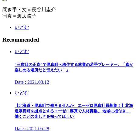
聞き手・文＝長谷川圭介
写真＝渡辺路子
いどむ
Recommended
いどむ
“三度目の正直”で厚真町へ移住する林業の若手プレーヤー。「森が
楽しめる場所だと伝えたい！」
Date : 2021.03.12
いどむ
【北海道・厚真町で働きませんか エーゼロ厚真社員募集！】北海
道厚真町を拠点とするエーゼロ厚真で人材募集。 地域に根付き、
働くことの楽しさを知ってほしい
Date : 2021.05.28