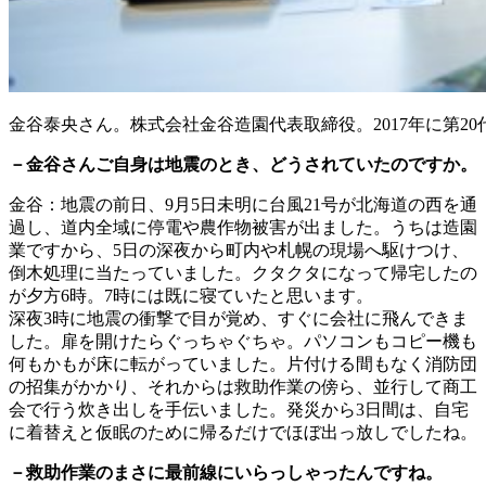
金谷泰央さん。株式会社金谷造園代表取締役。2017年に第2
－金谷さんご自身は地震のとき、どうされていたのですか。
金谷：地震の前日、9月5日未明に台風21号が北海道の西を通
過し、道内全域に停電や農作物被害が出ました。うちは造園
業ですから、5日の深夜から町内や札幌の現場へ駆けつけ、
倒木処理に当たっていました。クタクタになって帰宅したの
が夕方6時。7時には既に寝ていたと思います。
深夜3時に地震の衝撃で目が覚め、すぐに会社に飛んできま
した。扉を開けたらぐっちゃぐちゃ。パソコンもコピー機も
何もかもが床に転がっていました。片付ける間もなく消防団
の招集がかかり、それからは救助作業の傍ら、並行して商工
会で行う炊き出しを手伝いました。発災から3日間は、自宅
に着替えと仮眠のために帰るだけでほぼ出っ放しでしたね。
－救助作業のまさに最前線にいらっしゃったんですね。