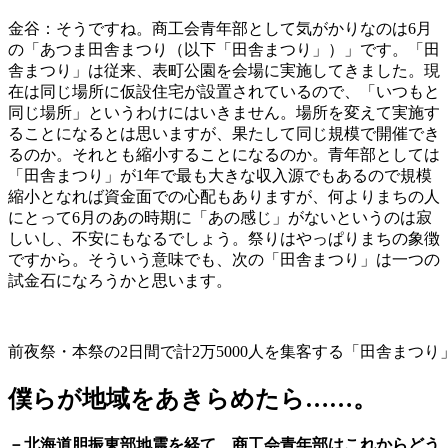
金谷：そうですね。商工会青年部として気がかりなのは6月
の「あつま田舎まつり（以下「田舎まつり」）」です。「田
舎まつり」は従来、表町公園を会場に実施してきました。現
在は同じ場所に仮設住宅が設置されているので、「いつもと
同じ場所」というわけにはいきません。場所を変えて実施す
ることになるとは思いますが、果たして同じ規模で開催でき
るのか。それとも縮小することになるのか。青年部としては
「田舎まつり」が1年で最も大きな収入源でもあるので規模
縮小となれば資金面での心配もありますが、何よりまちの人
にとって6月のあの時期に「あの感じ」がないというのは寂
しいし、不安にもなるでしょう。祭りはやっぱりまちの象徴
ですから。そういう意味でも、次の「田舎まつり」は一つの
試金石になろうかと思います。
前夜祭・本祭の2日間で計2万5000人を集客する「田舎ま
僕らが地域をあきらめたら……。
－北海道胆振東部地震を経て、商工会青年部はこれからどう