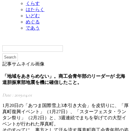
くらす
はたらく
いどむ
めぐる
であう
記事サムネイル画像
「地域をあきらめない」。商工会青年部のリーダーが 北海
道胆振東部地震を機に確信したこと。
Date : 2019.04.01
1月20日の「あつま国際雪上3本引き大会」を皮切りに、「厚
真町復興イベント」（1月27日）、「スターフェスタ・ラン
タン祭り」（2月2日）と、3週連続でまちを挙げての大型イ
ベントが行われた厚真町。
そのすべてに、裏方として汗を流す厚真町商工会青年部の姿