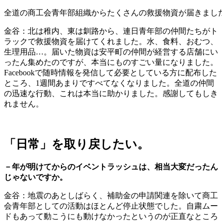
全道の商工会青年部組織からたくさんの救援物資が届きまし
金谷：北は稚内、東は釧路から、連日青年部の仲間たちがト
ラックで救援物資を届けてくれました。水、食料、おむつ、
生理用品…。届いた物資は安平町の仲間が経営する店舗にい
ったん集めたのですが、本当にものすごい量になりました。
Facebookで随時情報を発信して必要としている方に配布した
ところ、1週間あまりですべてなくなりました。全道の仲間
の迅速な行動、これは本当に助かりました。感謝してもしき
れません。
「日常」を取り戻したい。
－年が明けてからのイベントラッシュは、相当大変だったん
じゃないですか。
金谷：地震のあとしばらく、補助金の申請関連を除いて商工
会青年部としての活動はほとんど停止状態でした。自粛ムー
ドもあって動こうにも動けなかったというのが正直なところ