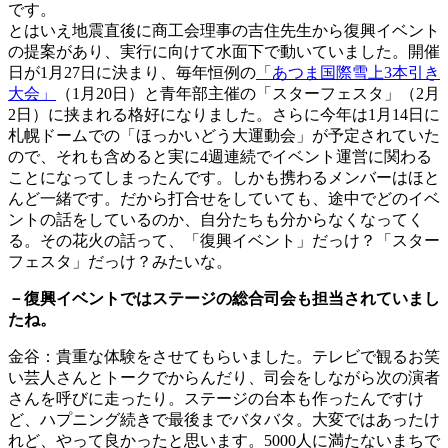
です。
とはいえ地震直後に商工会理事の吉住先生から復興イベント
の提案があり、実行に向けて水面下で動いていました。開催
日が1月27日に決まり、毎年恒例の
「あつま国際雪上3本引き
大会」
（1月20日）と青年部主催の「スターフェスタ」（2月
2日）に挟まれる格好になりました。さらに今年は1月14日に
札幌ドームでの「ほっかいどう大運動会」が予定されていた
ので、それも含めると実に4週連続でイベント運営に関わる
ことになってしまったんです。しかも携わるメンバーはほと
んど一緒です。だから打合せをしていても、途中でどのイベ
ントの話をしているのか、自分たちも分からなくなってく
る。その花火の話って、「復興イベント」だっけ？「スター
フェスタ」だっけ？みたいな。
－復興イベントではステージの総合司会も担当されていまし
たね。
金谷：貴重な体験をさせてもらいました。テレビで観るお笑
い芸人さんとトークでからんだり、司会をしながら次の演者
さんを呼びに走ったり。ステージの台本も作ったんですけ
ど、ハプニング続きで最後までバタバタ。大変ではあったけ
れど、やって良かったと思います。5000人に満たないまちで