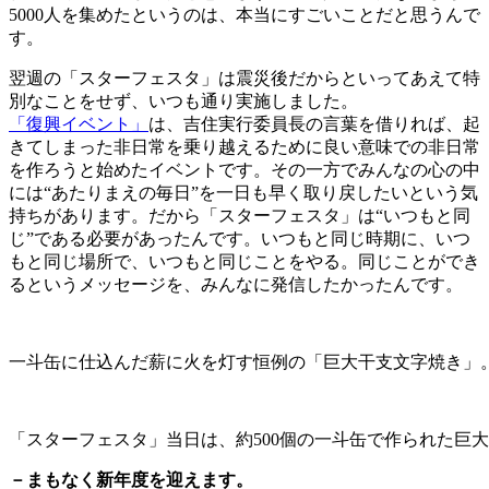
5000人を集めたというのは、本当にすごいことだと思うんで
す。
翌週の「スターフェスタ」は震災後だからといってあえて特
別なことをせず、いつも通り実施しました。
「復興イベント」
は、吉住実行委員長の言葉を借りれば、起
きてしまった非日常を乗り越えるために良い意味での非日常
を作ろうと始めたイベントです。その一方でみんなの心の中
には“あたりまえの毎日”を一日も早く取り戻したいという気
持ちがあります。だから「スターフェスタ」は“いつもと同
じ”である必要があったんです。いつもと同じ時期に、いつ
もと同じ場所で、いつもと同じことをやる。同じことができ
るというメッセージを、みんなに発信したかったんです。
一斗缶に仕込んだ薪に火を灯す恒例の「巨大干支文字焼き」
「スターフェスタ」当日は、約500個の一斗缶で作られた巨大
－まもなく新年度を迎えます。