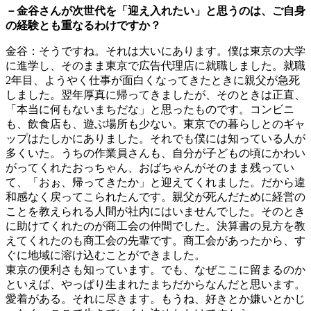
－金谷さんが次世代を「迎え入れたい」と思うのは、ご自身
の経験とも重なるわけですか？
金谷：そうですね。それは大いにあります。僕は東京の大学
に進学し、そのまま東京で広告代理店に就職しました。就職
2年目、ようやく仕事が面白くなってきたときに親父が急死
しました。翌年厚真に帰ってきましたが、そのときは正直、
「本当に何もないまちだな」と思ったものです。コンビニ
も、飲食店も、遊ぶ場所も少ない。東京での暮らしとのギャ
ップはたしかにありました。それでも僕には知っている人が
多くいた。うちの作業員さんも、自分が子どもの頃にかわい
がってくれたおっちゃん、おばちゃんがそのまま残ってい
て、「おぉ、帰ってきたか」と迎えてくれました。だから違
和感なく戻ってこられたんです。親父が死んだために経営の
ことを教えられる人間が社内にはいませんでした。そのとき
に助けてくれたのが商工会の仲間でした。決算書の見方を教
えてくれたのも商工会の先輩です。商工会があったから、す
ぐに地域に溶け込むことができました。
東京の便利さも知っています。でも、なぜここに留まるのか
といえば、やっぱり生まれたまちだからなんだと思います。
愛着がある。それに尽きます。もうね、好きとか嫌いとかじ