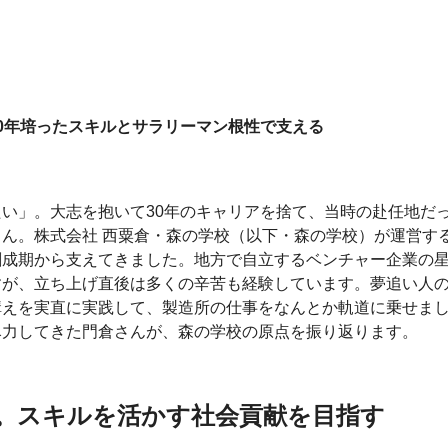
0年培ったスキルとサラリーマン根性で支える
い」。大志を抱いて30年のキャリアを捨て、当時の赴任地だ
ん。株式会社 西粟倉・森の学校（以下・森の学校）が運営す
創成期から支えてきました。地方で自立するベンチャー企業の
すが、立ち上げ直後は多くの辛苦も経験しています。夢追い人
構えを実直に実践して、製造所の仕事をなんとか軌道に乗せま
尽力してきた門倉さんが、森の学校の原点を振り返ります。
。スキルを活かす社会貢献を目指す