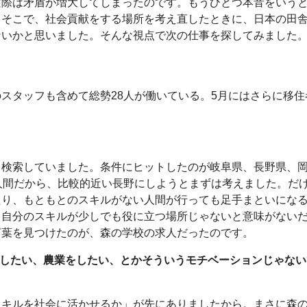
実際は矛盾が増大してしまったのです。もうひとつ本音をいう
。そこで、社会貢献をする場所を考え直したときに、日本の田
ないかと思いました。そんな視点で次の仕事を探してみました
スタッフも含めて総勢28人が働いている。5月にはさらに移住
と検索していました。条件にヒットしたのが岐阜県、長野県、
人間だから、比較的近い長野にしようとまずは考えました。だ
たり、もともとのスキルがない人間が行っても足手まといにな
、自分のスキルが少しでも役に立つ場所じゃないと意味がない
言葉を見つけたのが、森の学校の求人だったのです。
がしたい、農業をしたい、とかそういうモチベーションじゃない
スキルを社会に活かせるか」が先にありましたから。まさに森