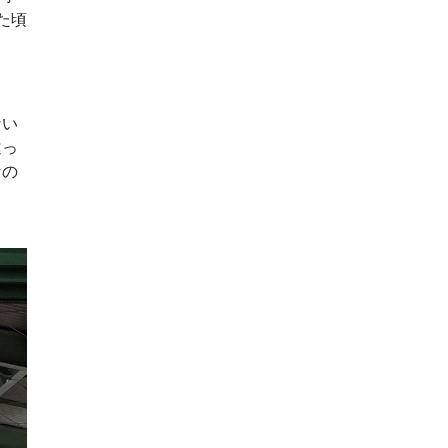
た頃
。
ない
違っ
なの