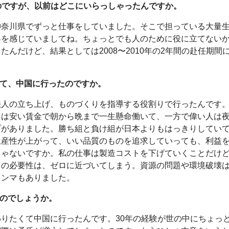
たのですが、以前はどこにいらっしゃったんですか。
神奈川県でずっと仕事をしていました。そこで担っている大量
界を感じていましてね。ちょっとでも人のために役に立てない
んだけど、結果としては2008〜2010年の2年間の赴任期間
めて、中国に行ったのですか。
法人の立ち上げ、ものづくりを指導する役割りで行ったんです
ちは安い賃金で朝から晩まで一生懸命働いて、一方で偉い人は
プがありました。勝ち組と負け組が日本よりもはっきりしてい
生産性が上がって、いい品質のものを追求していっても、利益
じゃないですか。私の仕事は製造コストを下げていくことだけ
力の必要性は、ゼロに近づいてしまう。資源の問題や環境破壊
レンマもありました。
たのでしょうか。
りたくて中国に行ったんです。30年の経験が世の中にちょっ