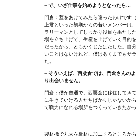
– で、いざ仕事を始めようとなったら…
門倉：蓋をあけてみたら違ったわけです
上君といった初期からの若いメンバーは
ラリーマンとしてしっかり役目を果たし
場を立ち上げて、生産を上げていく目的
だったから、ともかくじたばたした。自
いことはないけれど、僕はあくまでもサ
た。
– そういえば、西粟倉では、門倉さんの
り出会いません。
門倉：僕が普通で、西粟倉に移住してき
に生きていける人たちばかりじゃないか
て戦力になれる場所をつくっていきたか
製材機で丸太を板材に加工するところか