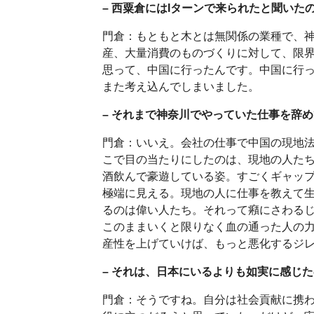
– 西粟倉にはIターンで来られたと聞い
門倉：もともと木とは無関係の業種で、
産、大量消費のものづくりに対して、限
思って、中国に行ったんです。中国に行った
また考え込んでしまいました。
– それまで神奈川でやっていた仕事を辞
門倉：いいえ。会社の仕事で中国の現地
こで目の当たりにしたのは、現地の人た
酒飲んで豪遊している姿。すごくギャッ
極端に見える。現地の人に仕事を教えて
るのは偉い人たち。それって癪にさわる
このままいくと限りなく血の通った人の
産性を上げていけば、もっと悪化するジ
– それは、日本にいるよりも如実に感じ
門倉：そうですね。自分は社会貢献に携わ