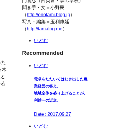
門倉忍（西粟倉・森の学校）
聞き手・文＝小野民
（
http://onotami.blog.jp
）
写真・編集＝玉利康延
（
http://tamalog.me
）
いどむ
Recommended
った
いどむ
る木
星と
電卓をたたいてはじき出した農
の若
業経営の答え。
し
地域全体を盛り上げることが、
利益への近道。
Date : 2017.09.27
いどむ