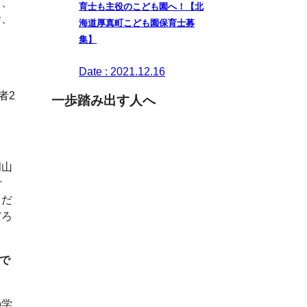
と、
育士も主役のこども園へ！【北
舎、
海道厚真町こども園保育士募
。
集】
Date : 2021.12.16
者2
一歩踏み出す人へ
岡山
け
るだ
だろ
で
の学