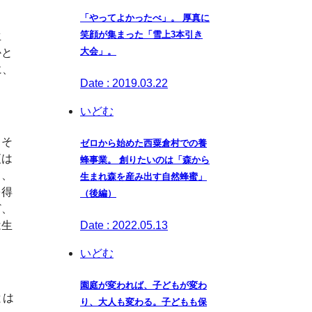
「やってよかったべ」。 厚真に
笑顔が集まった「雪上3本引き
生
大会」。
かと
に、
Date : 2019.03.22
いどむ
。そ
ゼロから始めた西粟倉村での養
夜は
蜂事業。 創りたいのは「森から
て、
生まれ森を産み出す自然蜂蜜」
を得
（後編）
ど、
は生
Date : 2022.05.13
いどむ
園庭が変われば、子どもが変わ
とは
り、大人も変わる。子どもも保