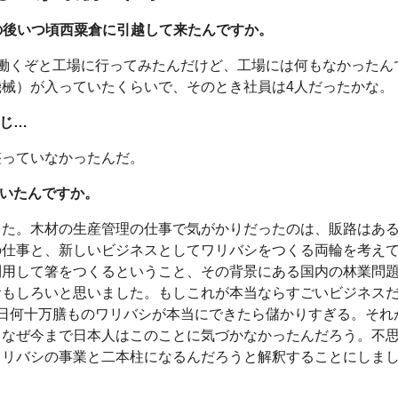
その後いつ頃西粟倉に引越して来たんですか。
働くぞと工場に行ってみたんだけど、工場には何もなかったん
械）が入っていたくらいで、そのとき社員は4人だったかな。
感じ…
整っていなかったんだ。
ていたんですか。
した。木材の生産管理の仕事で気がかりだったのは、販路はあ
の仕事と、新しいビジネスとしてワリバシをつくる両輪を考え
利用して箸をつくるということ、その背景にある国内の林業問
おもしろいと思いました。もしこれが本当ならすごいビジネス
日何十万膳ものワリバシが本当にできたら儲かりすぎる。それ
、なぜ今まで日本人はこのことに気づかなかったんだろう。不
ワリバシの事業と二本柱になるんだろうと解釈することにしま