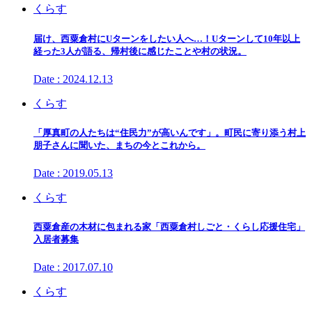
くらす
届け、西粟倉村にUターンをしたい人へ…！Uターンして10年以上
経った3人が語る、帰村後に感じたことや村の状況。
Date : 2024.12.13
くらす
「厚真町の人たちは“住民力”が高いんです」。町民に寄り添う村上
朋子さんに聞いた、まちの今とこれから。
Date : 2019.05.13
くらす
西粟倉産の木材に包まれる家「西粟倉村しごと・くらし応援住宅」
入居者募集
Date : 2017.07.10
くらす