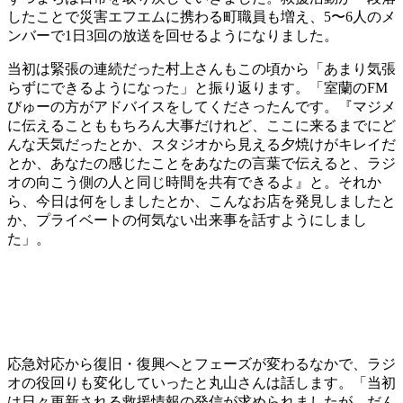
したことで災害エフエムに携わる町職員も増え、5〜6人のメ
ンバーで1日3回の放送を回せるようになりました。
当初は緊張の連続だった村上さんもこの頃から「あまり気張
らずにできるようになった」と振り返ります。「室蘭のFM
びゅーの方がアドバイスをしてくださったんです。『マジメ
に伝えることももちろん大事だけれど、ここに来るまでにど
んな天気だったとか、スタジオから見える夕焼けがキレイだ
とか、あなたの感じたことをあなたの言葉で伝えると、ラジ
オの向こう側の人と同じ時間を共有できるよ』と。それか
ら、今日は何をしましたとか、こんなお店を発見しましたと
か、プライベートの何気ない出来事を話すようにしまし
た」。
応急対応から復旧・復興へとフェーズが変わるなかで、ラジ
オの役回りも変化していったと丸山さんは話します。「当初
は日々更新される救援情報の発信が求められましたが、だん