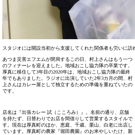
スタジオには開設当初から支援してくれた関係者も労いに訪
あつま災害エフエムが閉局するこの日、村上さんはもう一つ
のフィナーレを迎えました。地域おこし協力隊の卒業です。
厚真に移住して3年目の2020年は、地域おこし協力隊の最終
年でもありました。ラジオに出演していた2年3カ月の間、村
上さんはカレー屋として独立するための準備を重ねていたの
です。
店名は『出張カレー 試（こころみ）』。名前の通り、店舗
を持たず、日替わりでお店を間借りして営業するスタイルで
す。現在は厚真町のほか、恵庭、千歳、栗山、白老に出店し
ています。厚真町の農家『堀田農園』のお米やしいたけ、新