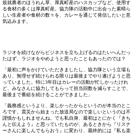
規就農者のほうれん草、厚真町産のハスカップなど、使用す
る食材の多くは厚真町産。協力隊の活動中に出会った素晴ら
しい生産者や食材の数々を、カレーを通じて発信したいと意
気込みます。
ラジオを続けながらビジネスを立ち上げるのはたいへんだっ
たはず。ラジオをやめようと思ったこともあったのでは？
「最初に声をかけていただきましたし、協力隊という立場も
あり、無理せず続けられる限りは最後までやり遂げようと思
っていました。特に3年目はカレーの活動が忙しかったけれ
ど、みなさんに協力してもらって担当回数を減らすことで、
最後まで番組を続けることができました」
「義務感というより、楽しかったからというのが本当のとこ
ろです。震災から始まった放送局なので楽しいというのは不
謹慎かもしれませんね。でも私自身、最初はとにかく『きち
んと伝えよう』と思っていたものが、あるときから『リスナ
ーさんに楽しんでもらおう』に変わり、最終的には『私も楽