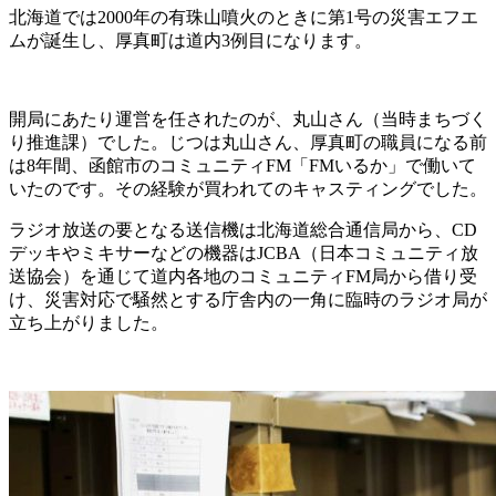
北海道では2000年の有珠山噴火のときに第1号の災害エフエ
ムが誕生し、厚真町は道内3例目になります。
開局にあたり運営を任されたのが、丸山さん（当時まちづく
り推進課）でした。じつは丸山さん、厚真町の職員になる前
は8年間、函館市のコミュニティFM「FMいるか」で働いて
いたのです。その経験が買われてのキャスティングでした。
ラジオ放送の要となる送信機は北海道総合通信局から、CD
デッキやミキサーなどの機器はJCBA（日本コミュニティ放
送協会）を通じて道内各地のコミュニティFM局から借り受
け、災害対応で騒然とする庁舎内の一角に臨時のラジオ局が
立ち上がりました。