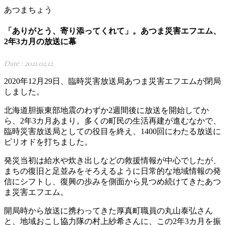
あつまちょう
「ありがとう、寄り添ってくれて」。あつま災害エフエム、
2年3カ月の放送に幕
Date : 2021.02.12
2020年12月29日、臨時災害放送局あつま災害エフエムが閉局
しました。
北海道胆振東部地震のわずか2週間後に放送を開始してか
ら、2年3カ月あまり。多くの町民の生活再建が進むなかで、
臨時災害放送局としての役目を終え、1400回にわたる放送に
ピリオドを打ちました。
発災当初は給水や炊き出しなどの救援情報が中心でしたが、
まちの復旧と足並みをそろえるように日常的な地域情報の発
信にシフトし、復興の歩みを側面から見つめ続けてきたあつ
ま災害エフエム。
開局時から放送に携わってきた厚真町職員の丸山泰弘さん
と、地域おこし協力隊の村上紗希さんに、この2年3カ月を振