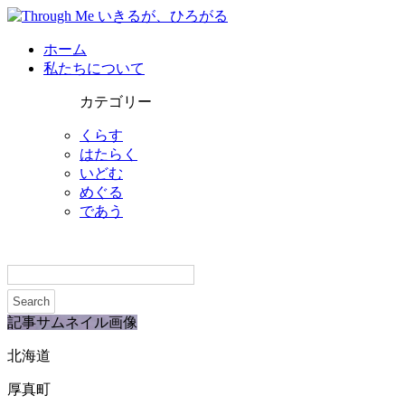
ホーム
私たちについて
カテゴリー
くらす
はたらく
いどむ
めぐる
であう
記事サムネイル画像
北海道
厚真町