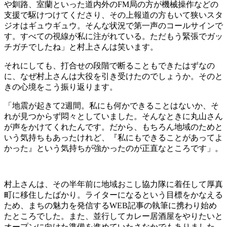
や釧路、室蘭といった道内外のFM局の方が機械操作などの
支援で駆けつけてくださり、その上報道の方もいて狭いスタ
ジオはギュウギュウ。そんな状況で第一声のコールサインで
す。すべての視線が私に注がれている。ただもう緊張でガッ
チガチでしたね」と村上さんは笑います。
それにしても、打合せの段階で断ることもできたはずなの
に、なぜ村上さんは大役を引き受けたのでしょうか。そのと
きの心境をこう振り返ります。
「地震が起きて2週間。私にも何かできることはないか、そ
れが見つからず悶々としていました。そんなときに丸山さん
が声をかけてくれたんです。だから、もちろん地域のためと
いう気持ちもあったけれど、『私にもできることがあってよ
かった』という気持ちが強かったのが正直なところです」。
村上さんは、その半年前に地域おこし協力隊に着任して厚真
町に移住したばかり。ライターになるという目標をかなえる
ため、まちの魅力を発信するWEB記事の執筆に携わり始め
たところでした。また、並行してカレー居酒屋をやりたいと
オープンに向けた準備を進めていたさなかでもありました。