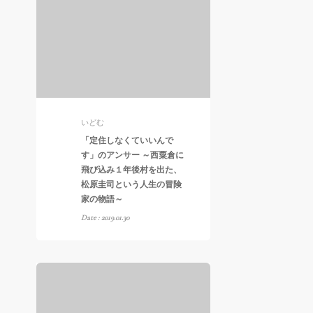
いどむ
「定住しなくていいんで
す」のアンサー ～西粟倉に
飛び込み１年後村を出た、
松原圭司という人生の冒険
家の物語～
Date : 2019.01.30