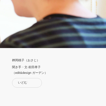
桝岡桃子（おさじ）
聞き手・文-前田孝子
（edit&design ガーデン）
いどむ