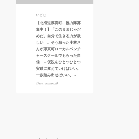
いどむ
【北海道厚真町、協力隊募
集中！】「このままじゃだ
めだ。自分で生きる力が欲
しい」。そう願った小林さ
んが厚真町ローカルベンチ
ャースクールでもらった自
信 ～仮説をひとつひとつ
実績に変えていけばいい。
一歩踏み出せばいい。～
Date : 2022.07.28