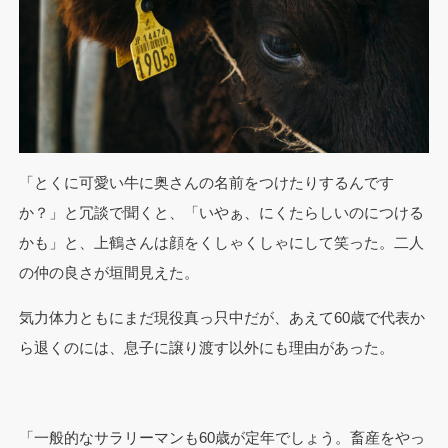
「とくに可愛い牛に奥さんの名前をつけたりするんです
か？」と冗談で聞くと、「いやぁ、にくたらしいのにつける
かも」と、上鶴さんは顔をくしゃくしゃにして笑った。二人
の仲の良さが垣間見えた。
気力体力ともにまだ現役真っ只中だが、あえて60歳で代表か
ら退くのには、息子に譲り渡す以外にも理由があった。
「一般的なサラリーマンも60歳が定年でしょう。畜産をやっ