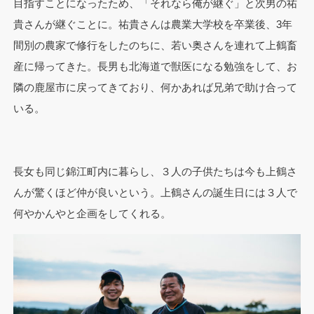
目指すことになったため、「それなら俺が継ぐ」と次男の祐
貴さんが継ぐことに。祐貴さんは農業大学校を卒業後、3年
間別の農家で修行をしたのちに、若い奥さんを連れて上鶴畜
産に帰ってきた。長男も北海道で獣医になる勉強をして、お
隣の鹿屋市に戻ってきており、何かあれば兄弟で助け合って
いる。
長女も同じ錦江町内に暮らし、３人の子供たちは今も上鶴さ
んが驚くほど仲が良いという。上鶴さんの誕生日には３人で
何やかんやと企画をしてくれる。