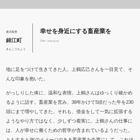
幸せを身近にする畜産業を
鹿児島県
錦江町
Date : 2024.03.04
きんこうちょう
地に足をつけて生きてきた人。上鶴広己さんを一目見て、そ
んな印象を抱いた。
がっしりした体に、温和な表情。上鶴さんはゆっくり確かめ
るように話す。畜産業を営み、38年かけて5頭だった牛を230
頭にまで増やしてきた。それも、借金をして一気に拡張する
ようなやり方ではなく、少しずつ着実に。上鶴さんの仕事に
は、人が幸せに働くための哲学が含まれているようだった。
ともすると3Kのイメージのある畜産業を生業にして、これほ