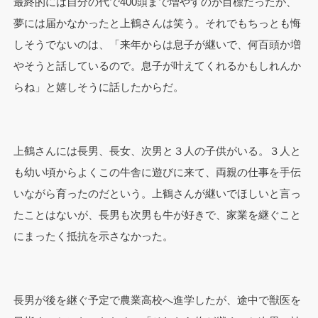
最終的には自分の代で400頭まで増やすのが目標だったが、
夢には届かなかったと上鶴さんは笑う。それでもちっとも悔
しそうでないのは、「来年からは息子が継いで、何百頭か増
やそうと話しているので。息子が叶えてくれるかもしれんか
らね」と嬉しそうに話したからだ。
上鶴さんには長男、長女、次男と３人の子供がいる。３人と
も幼い頃からよくこの牛舎に遊びに来て、両親の仕事を手伝
いながら育ったのだという。上鶴さんが継いでほしいと言っ
たことはないが、長男も次男も牛が好きで、家業を継ぐこと
にまったく抵抗を示さなかった。
長男が後を継ぐ予定で農業高校へ進学したが、途中で獣医を