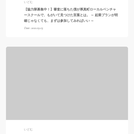
いどむ
【協力隊募集中！】審査に落ちた僕が厚真町ローカルベンチャ
ースクールで、もがいて見つけた言葉とは。 ～ 起業プランが明
確じゃなくても、まずは参加してみればいい ～
Date : 2021.09.03
いどむ