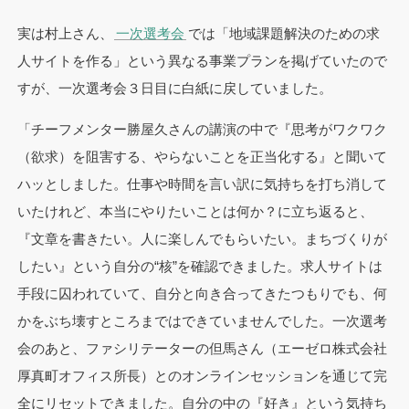
実は村上さん、
一次選考会
では「地域課題解決のための求
人サイトを作る」という異なる事業プランを掲げていたので
すが、一次選考会３日目に白紙に戻していました。
「チーフメンター勝屋久さんの講演の中で『思考がワクワク
（欲求）を阻害する、やらないことを正当化する』と聞いて
ハッとしました。仕事や時間を言い訳に気持ちを打ち消して
いたけれど、本当にやりたいことは何か？に立ち返ると、
『文章を書きたい。人に楽しんでもらいたい。まちづくりが
したい』という自分の“核”を確認できました。求人サイトは
手段に囚われていて、自分と向き合ってきたつもりでも、何
かをぶち壊すところまではできていませんでした。一次選考
会のあと、ファシリテーターの但馬さん（エーゼロ株式会社
厚真町オフィス所長）とのオンラインセッションを通じて完
全にリセットできました。自分の中の『好き』という気持ち