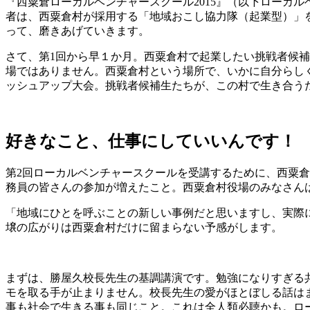
『西粟倉ローカルベンチャースクール2015』（以下ローカ
者は、西粟倉村が採用する「地域おこし協力隊（起業型）」
って、磨きあげていきます。
さて、第1回から早１か月。西粟倉村で起業したい挑戦者候
場ではありません。西粟倉村という場所で、いかに自分らし
ッシュアップ大会。挑戦者候補生たちが、この村で生き合う
好きなこと、仕事にしていいんです！
第2回ローカルベンチャースクールを受講するために、西粟倉
務員の皆さんの参加が増えたこと。西粟倉村役場のみなさん
「地域にひとを呼ぶことの新しい事例だと思いますし、実際
壌の広がりは西粟倉村だけに留まらない予感がします。
まずは、勝屋久校長先生の基調講演です。勉強になりすぎる
モを取る手が止まりません。校長先生の愛がほとぼしる話は
事も社会で生きる事も同じこと。これは全人類必聴かも。ロ