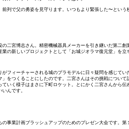
）前列で父の勇姿を見守ります。いつもより緊張した〜という
役の二宮博志さん。精密機械器具メーカーを引き継いだ第二創
産業の新しいプロジェクトとして「お城ジオラマ復元堂」を立
りがフィーチャーされる城のプラモデルに日々疑問を感じてい
マ」をつくることにしたのです。二宮さんはその挑戦について
っていく様子はまさに下町ロケット。とにかく二宮さんから伝
いいんです。
ちの事業計画ブラッシュアップのためのプレゼン大会です。第