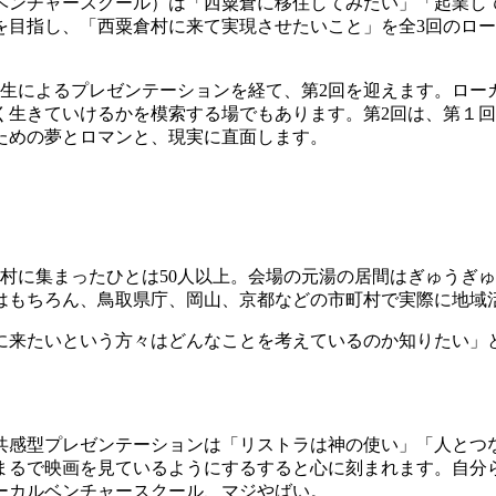
ルベンチャースクール）は「西粟倉に移住してみたい」「起業
を目指し、「西粟倉村に来て実現させたいこと」を全3回のロ
補生によるプレゼンテーションを経て、第2回を迎えます。ロー
く生きていけるかを模索する場でもあります。第2回は、第１
ための夢とロマンと、現実に直面します。
村に集まったひとは50人以上。会場の元湯の居間はぎゅうぎ
はもちろん、鳥取県庁、岡山、京都などの市町村で実際に地域
に来たいという方々はどんなことを考えているのか知りたい」
共感型プレゼンテーションは「リストラは神の使い」「人とつ
まるで映画を見ているようにするすると心に刻まれます。自分
ーカルベンチャースクール、マジやばい。