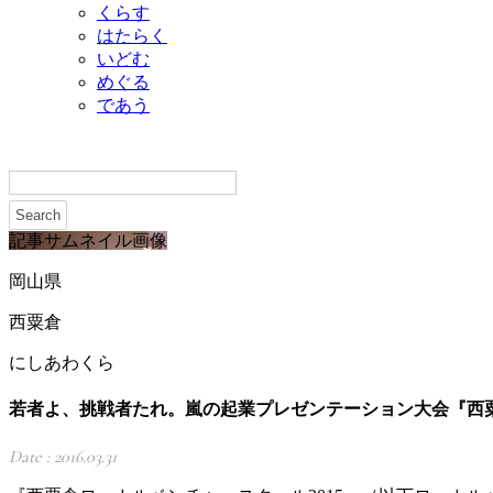
くらす
はたらく
いどむ
めぐる
であう
記事サムネイル画像
岡山県
西粟倉
にしあわくら
若者よ、挑戦者たれ。嵐の起業プレゼンテーション大会『西粟
Date : 2016.03.31